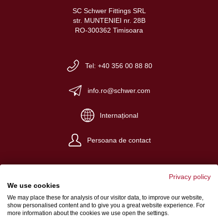
SC Schwer Fittings SRL
str. MUNTENIEI nr. 28B
RO-300362 Timisoara
Tel: +40 356 00 88 80
info.ro@schwer.com
Internațional
Persoana de contact
Privacy policy
We use cookies
We may place these for analysis of our visitor data, to improve our website,
Despre noi
show personalised content and to give you a great website experience. For
more information about the cookies we use open the settings.
Condiţii generale de afaceri