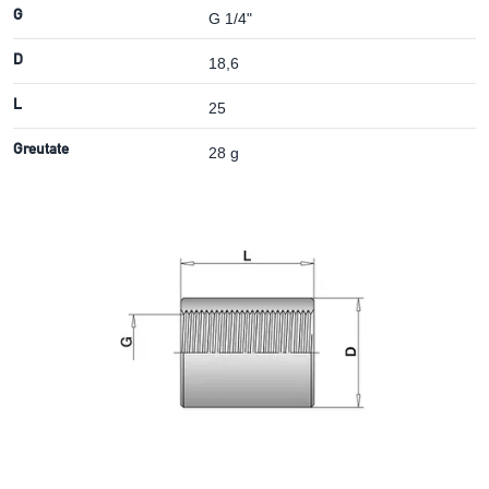
G
G 1/4"
D
18,6
L
25
Greutate
28 g