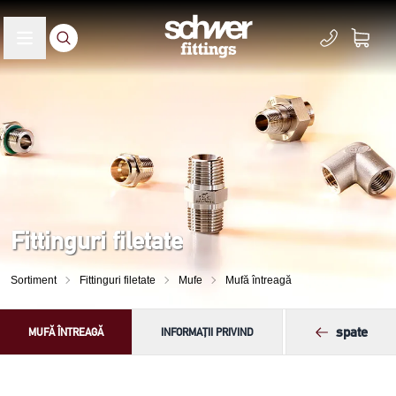
Fittinguri filetate
Sortiment
Fittinguri filetate
Mufe
Mufă întreagă
spate
MUFĂ ÎNTREAGĂ
INFORMAȚII PRIVIND