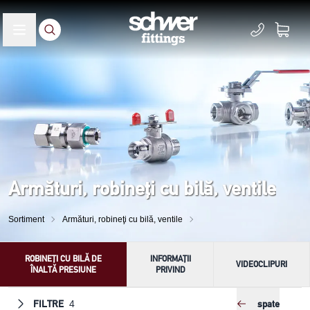
Armături, robineţi cu bilă, ventile
Sortiment
Armături, robineţi cu bilă, ventile
ROBINEŢI CU BILĂ DE
INFORMAȚII
VIDEOCLIPURI
ÎNALTĂ PRESIUNE
PRIVIND
FILTRE
spate
4