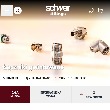
Łączniki gwintowane
Asortyment
Łączniki gwintowane
Mufy
Cała mufka
z
CAŁA
INFORMACJE NA
MUFKA
TEMAT
powrotem