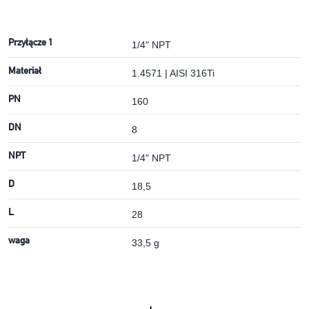
Przyłącze 1
1/4" NPT
Materiał
1.4571 | AISI 316Ti
PN
160
DN
8
NPT
1/4" NPT
D
18,5
L
28
waga
33,5 g