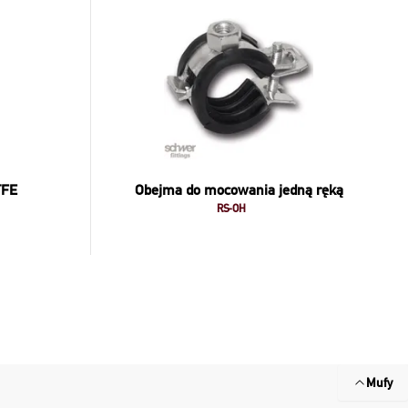
TFE
Obejma do mocowania jedną ręką
RS-OH
Mufy