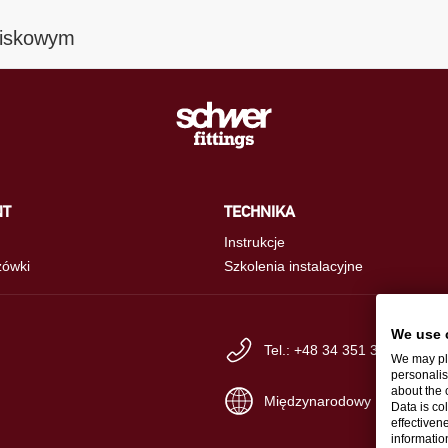
ciskowym
NT
TECHNIKA
Instrukcje
ówki
Szkolenia instalacyjne
We use 
Tel.: +48 34 351 33 30
We may pla
personalis
about the 
Międzynarodowy
Data is co
effectiven
informati