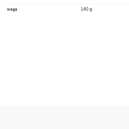
waga
140 g