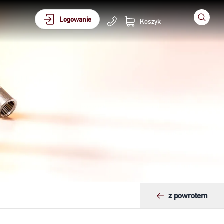
Logowanie
Koszyk
z powrotem