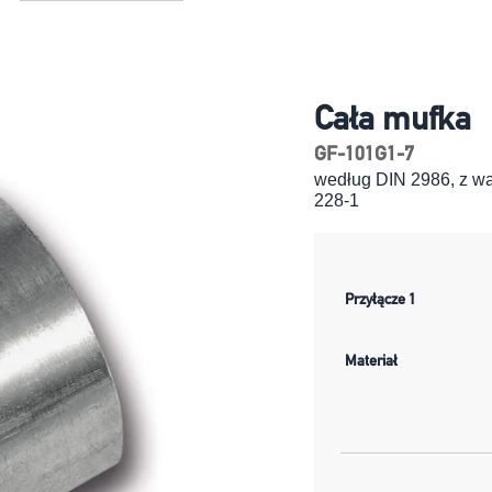
Cała mufka
GF-101G1-7
według DIN 2986, z w
228-1
Przyłącze 1
Materiał