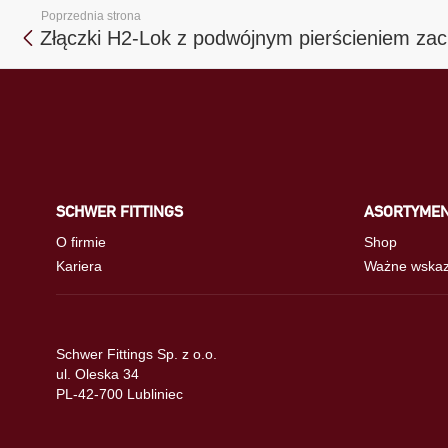
Poprzednia strona
Złączki H2-Lok z podwójnym pierścieniem za
SCHWER FITTINGS
ASORTYME
O firmie
Shop
Kariera
Ważne wskaz
Schwer Fittings Sp. z o.o.
ul. Oleska 34
PL-42-700 Lubliniec