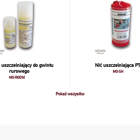
 uszczelniający do gwintu
Nić uszczelniająca P
rurowego
MO-SH
MO-RGDM
Pokaż wszystko