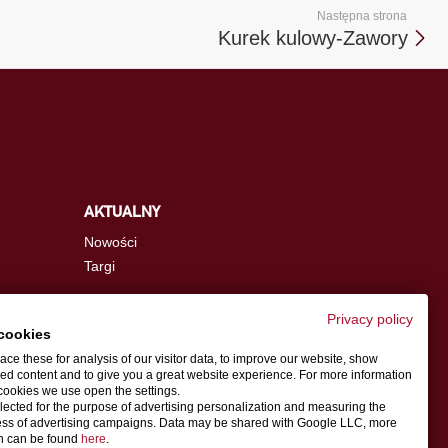
Następna strona
Kurek kulowy-Zawory
AKTUALNY
Nowości
Targi
Privacy policy
cookies
info.pl@schwer.com
ce these for analysis of our visitor data, to improve our website, show
ed content and to give you a great website experience. For more information
cookies we use open the settings.
Osoba do kontaktu
llected for the purpose of advertising personalization and measuring the
ess of advertising campaigns. Data may be shared with Google LLC, more
on can be found
here
.