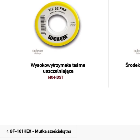
Wysokowytrzymała taśma
Środek
uszczelniająca
MO-HDST
GF-101HEX - Mufka sześciokątna