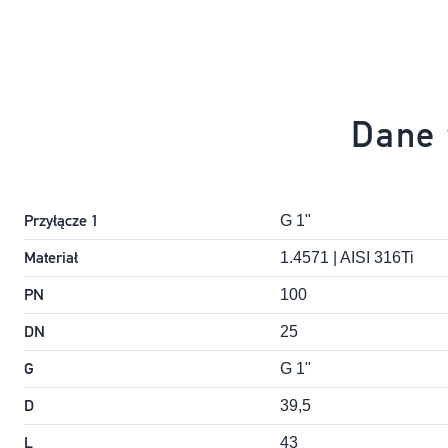
Dane 
Przyłącze 1
G 1"
Materiał
1.4571 | AISI 316Ti
PN
100
DN
25
G
G 1"
D
39,5
L
43