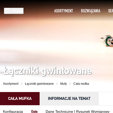
ASORTYMENT
ROZWIĄZANIA
SE
Polski
Łączniki gwintowane
Asortyment
Łączniki gwintowane
Mufy
Cała mufka
CAŁA MUFKA
INFORMACJE NA TEMAT
Opis
Konfiguracja
Dane Techniczne I Rysunek Wymiarowy