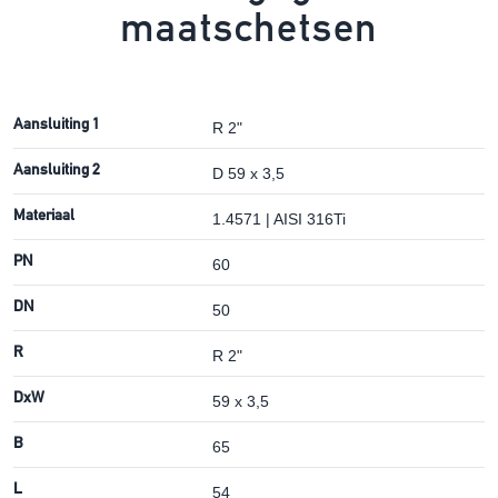
maatschetsen
Aansluiting 1
R 2"
Aansluiting 2
D 59 x 3,5
Materiaal
1.4571 | AISI 316Ti
PN
60
DN
50
R
R 2"
DxW
59 x 3,5
B
65
L
54