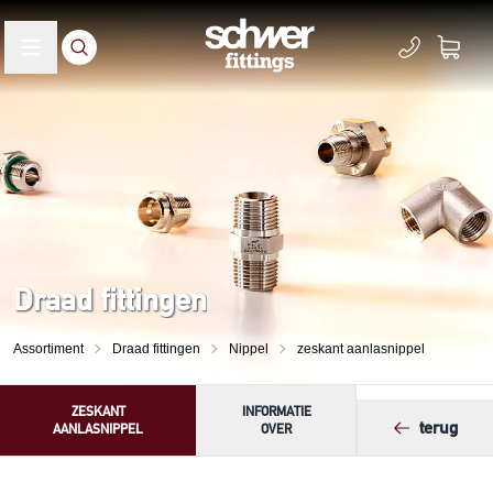
Draad fittingen
Assortiment
Draad fittingen
Nippel
zeskant aanlasnippel
ZESKANT
INFORMATIE
terug
AANLASNIPPEL
OVER