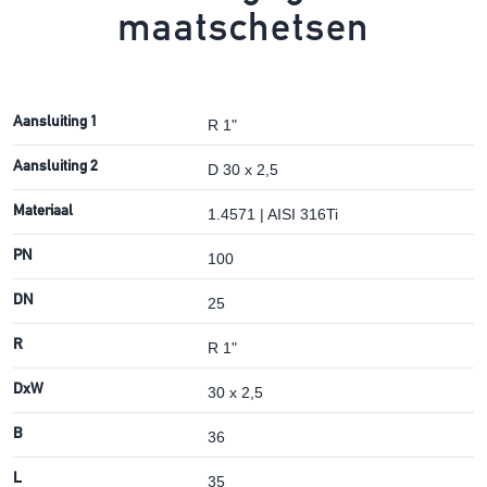
maatschetsen
Aansluiting 1
R 1"
Aansluiting 2
D 30 x 2,5
Materiaal
1.4571 | AISI 316Ti
PN
100
DN
25
R
R 1"
DxW
30 x 2,5
B
36
L
35