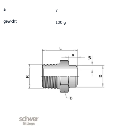
a
7
gewicht
100 g