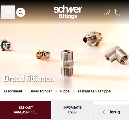
Draad fittingen
Assortiment
Draad fittingen
Nippel
zeskant aanlasnippel
ZESKANT
INFORMATIE
terug
AANLASNIPPEL
OVER