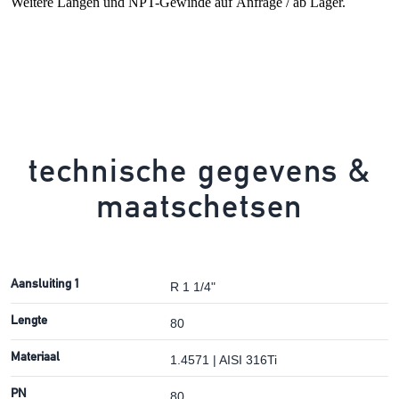
Weitere Längen und NPT-Gewinde auf Anfrage / ab Lager.
technische gegevens &
maatschetsen
Aansluiting 1
R 1 1/4"
Lengte
80
Materiaal
1.4571 | AISI 316Ti
PN
80