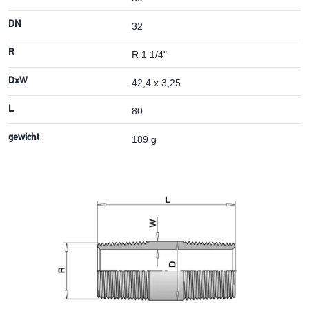
DN
32
R
R 1 1/4"
DxW
42,4 x 3,25
L
80
gewicht
189 g