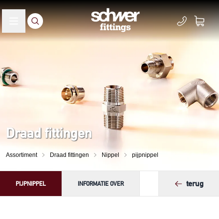
Draad fittingen
Assortiment
Draad fittingen
Nippel
pijpnippel
terug
PIJPNIPPEL
INFORMATIE OVER