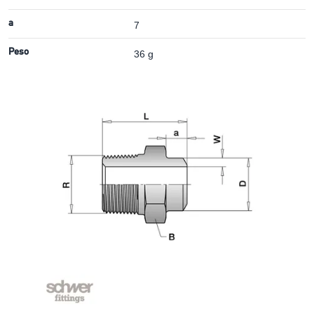
a
7
Peso
36 g