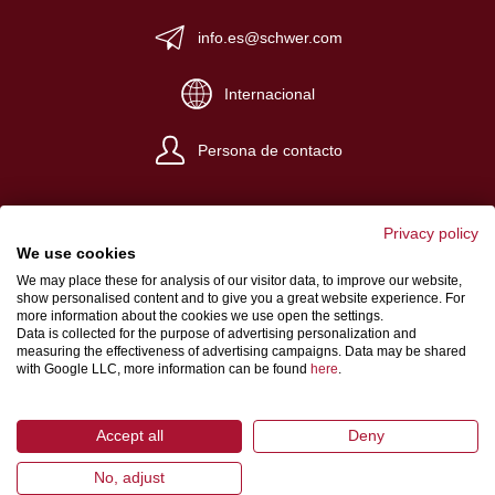
info.es@schwer.com
Internacional
Persona de contacto
Privacy policy
We use cookies
We may place these for analysis of our visitor data, to improve our website,
Impreso
show personalised content and to give you a great website experience. For
more information about the cookies we use open the settings.
Terminos y condiciones
Data is collected for the purpose of advertising personalization and
measuring the effectiveness of advertising campaigns. Data may be shared
Protección de datos
with Google LLC, more information can be found
here
.
Accept all
Deny
No, adjust