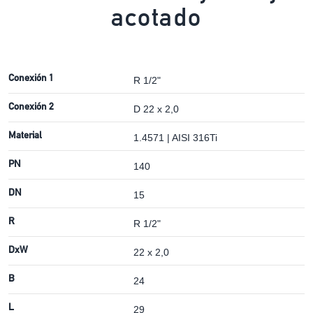
acotado
Conexión 1
R 1/2"
Conexión 2
D 22 x 2,0
Material
1.4571 | AISI 316Ti
PN
140
DN
15
R
R 1/2"
DxW
22 x 2,0
B
24
L
29