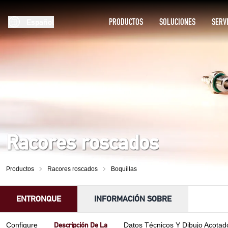
PRODUCTOS
SOLUCIONES
SERV
Español
Racores roscados
Productos
Racores roscados
Boquillas
ENTRONQUE
INFORMACIÓN SOBRE
Descripción De La
Configure
Datos Técnicos Y Dibujo Acotad