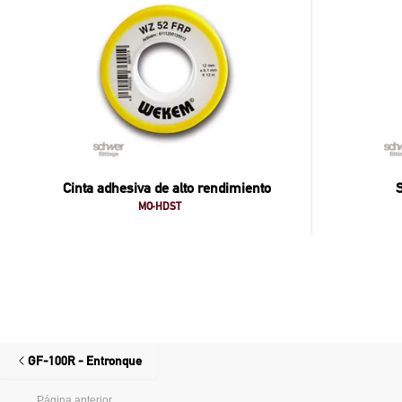
Cinta adhesiva de alto rendimiento
S
MO-HDST
GF-100R - Entronque
Página anterior