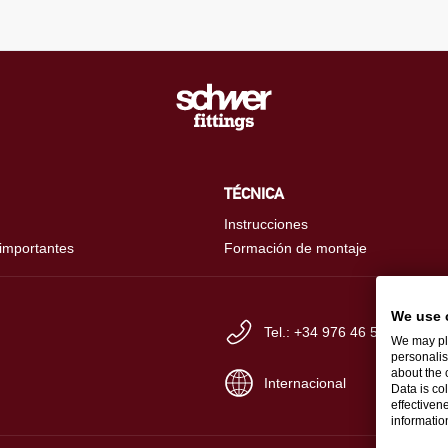
TÉCNICA
Instrucciones
 importantes
Formación de montaje
We use 
Tel.: +34 976 46 56-60
We may pla
personalis
about the 
Internacional
Data is co
effectiven
informati