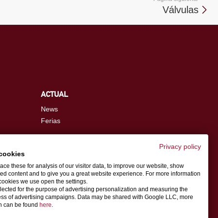
Válvulas
ACTUAL
News
Ferias
Privacy policy
cookies
info.es@schwer.com
ce these for analysis of our visitor data, to improve our website, show
ed content and to give you a great website experience. For more information
cookies we use open the settings.
Persona de contacto
llected for the purpose of advertising personalization and measuring the
ess of advertising campaigns. Data may be shared with Google LLC, more
on can be found
here
.