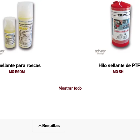
ellante para roscas
Hilo sellante de PT
MO-RGDM
MO-SH
Mostrar todo
Boquillas