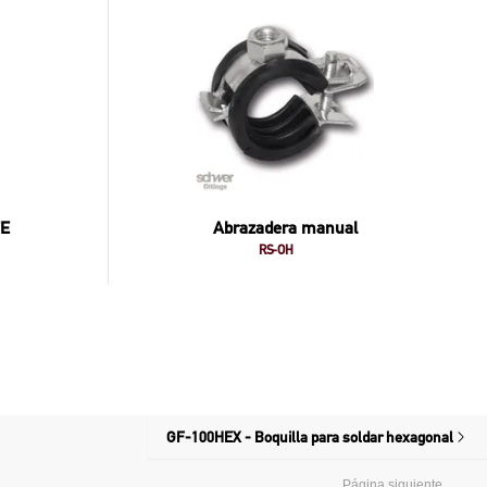
FE
Abrazadera manual
RS-OH
GF-100HEX - Boquilla para soldar hexagonal
Página siguiente