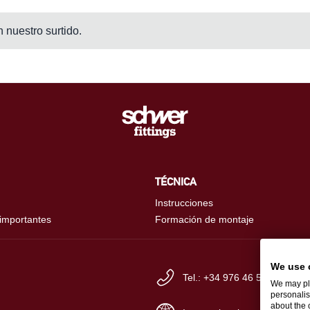
 nuestro surtido.
TÉCNICA
Instrucciones
 importantes
Formación de montaje
We use 
Tel.: +34 976 46 56-60
We may pla
personalis
about the 