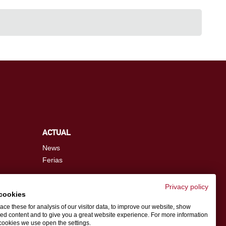
ACTUAL
News
Ferias
Privacy policy
cookies
info.es@schwer.com
ce these for analysis of our visitor data, to improve our website, show
ed content and to give you a great website experience. For more information
cookies we use open the settings.