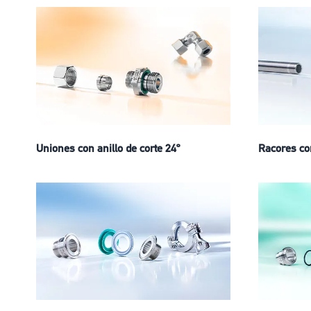
Uniones con anillo de corte 24º
Racores co