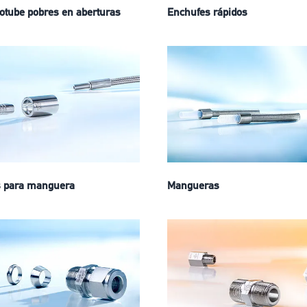
otube pobres en aberturas
Enchufes rápidos
s para manguera
Mangueras