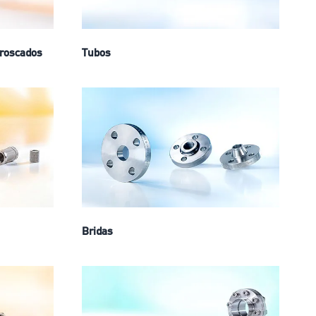
 roscados
Tubos
Bridas