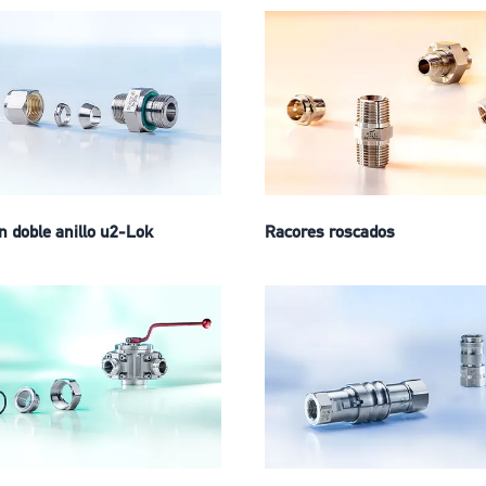
n doble anillo u2-Lok
Racores roscados