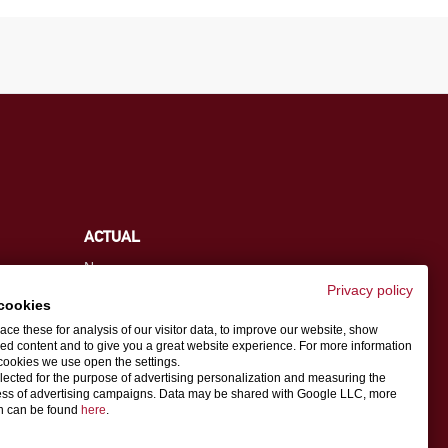
ACTUAL
News
Ferias
Privacy policy
cookies
ce these for analysis of our visitor data, to improve our website, show
ed content and to give you a great website experience. For more information
cookies we use open the settings.
info.es@schwer.com
llected for the purpose of advertising personalization and measuring the
ess of advertising campaigns. Data may be shared with Google LLC, more
on can be found
here
.
Persona de contacto