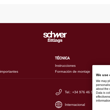
TÉCNICA
Instrucciones
 importantes
Formación de montaje
We use 
We may pla
personalis
about the 
Tel.: +34 976 46 56-60
Data is co
effectiven
informati
Internacional