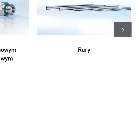
inowym
Rury
kowym