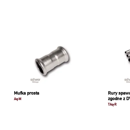
Mufka prosta
Rury spawan
zgodne z 
Aq-M
TAq-R