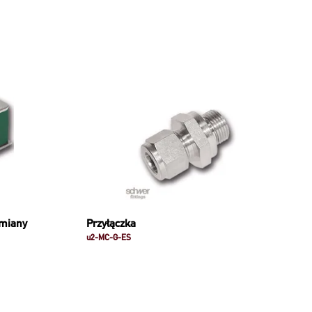
dmiany
Przyłączka
u2-MC-G-ES