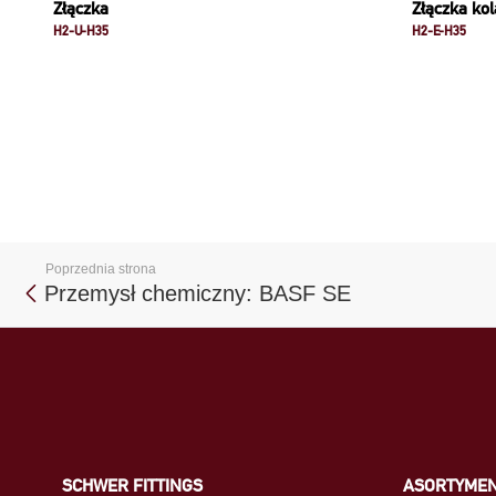
Złączka
Złączka ko
H2-U-H35
H2-E-H35
Poprzednia strona
Przemysł chemiczny: BASF SE
SCHWER FITTINGS
ASORTYME