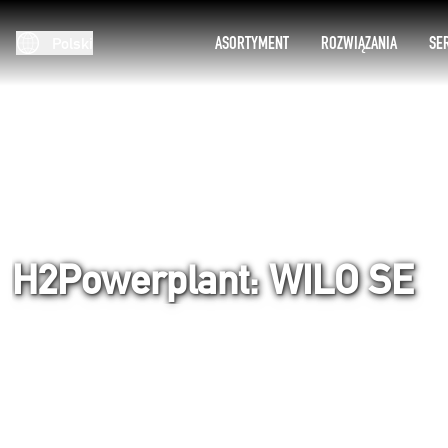
ASORTYMENT
ROZWIĄZANIA
SE
Polski
H2Powerplant: WILO SE
Strona główna
Rozwiązania
Filmy z aplikacji