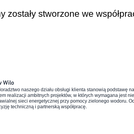
my zostały stworzone we współprac
w Wilo
doradztwo naszego działu obsługi klienta stanowią podstawę n
ealizacji ambitnych projektów, w których wymagana jest niez
wialnej sieci energetycznej przy pomocy zielonego wodoru. Od
yzję techniczną i partnerską współpracę.