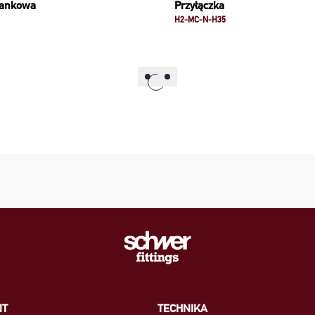
lankowa
Przyłączka
H2-MC-N-H35
NT
TECHNIKA