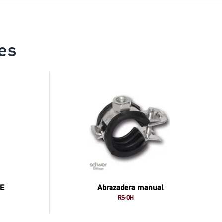
es
FE
Abrazadera manual
RS-OH