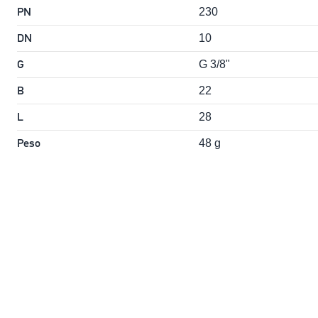
PN
230
DN
10
G
G 3/8"
B
22
L
28
Peso
48 g