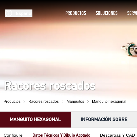
PRODUCTOS
SOLUCIONES
SERV
Español
Racores roscados
Productos
Racores roscados
Manguitos
Manguito hexagonal
MANGUITO HEXAGONAL
INFORMACIÓN SOBRE
Datos Técnicos Y Dibujo Acotado
Configure
Descargas Y CAD