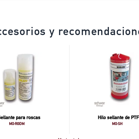
ccesorios y recomendacion
ellante para roscas
Hilo sellante de PT
MO-RGDM
MO-SH