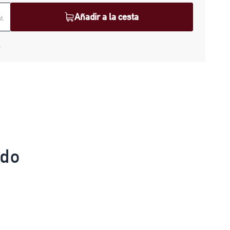
Añadir a la cesta
t.
a
ado