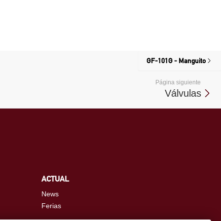
GF-101G - Manguito
Página siguiente
Válvulas
ACTUAL
News
Ferias