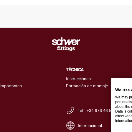
TÉCNICA
Instrucciones
 importantes
Formación de montaje
We use 
We may pla
personalis
about the 
Tel.: +34 976 46 56-60
Data is co
effectiven
informati
Internacional