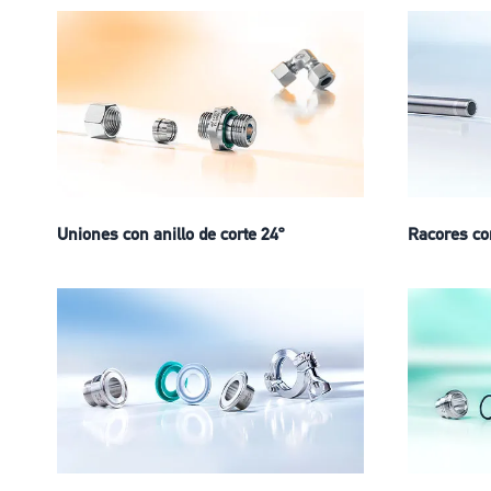
Uniones con anillo de corte 24º
Racores co