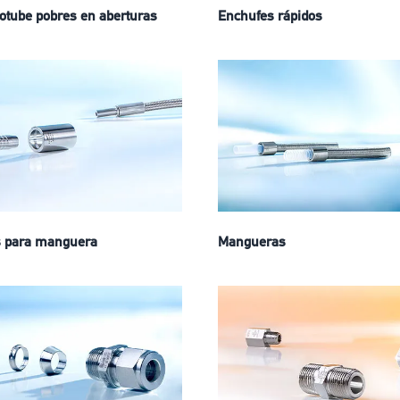
otube pobres en aberturas
Enchufes rápidos
s para manguera
Mangueras