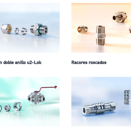
n doble anillo u2-Lok
Racores roscados