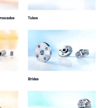
 roscados
Tubos
Bridas