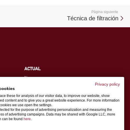
Página siguiente
Técnica de filtración
ACTUAL
News
Ferias
Privacy policy
cookies
ce these for analysis of our visitor data, to improve our website, show
ed content and to give you a great website experience. For more information
cookies we use open the settings.
info.es@schwer.com
llected for the purpose of advertising personalization and measuring the
ess of advertising campaigns. Data may be shared with Google LLC, more
on can be found
here
.
Persona de contacto