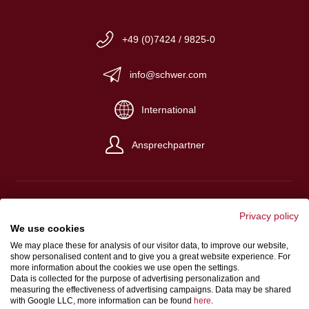
+49 (0)7424 / 9825-0
info@schwer.com
International
Ansprechpartner
Privacy policy
We use cookies
Impressum
We may place these for analysis of our visitor data, to improve our website,
Verkaufs-, Einkaufs- und Lieferbedingungen
show personalised content and to give you a great website experience. For
more information about the cookies we use open the settings.
Datenschutz
Data is collected for the purpose of advertising personalization and
measuring the effectiveness of advertising campaigns. Data may be shared
Hinweisgeberschutzgesetz
with Google LLC, more information can be found
here
.