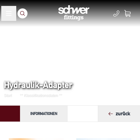
Hydraulik-Adapter
Start
** Klassifikationsdaten **
zurück
INFORMATIONEN