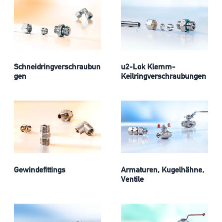
Schneidringverschraubun
u2-Lok Klemm-
gen
Keilringverschraubungen
Gewindefittings
Armaturen, Kugelhähne,
Ventile