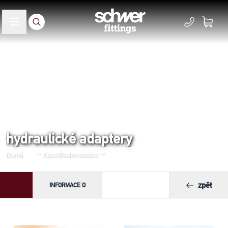
hydraulické adaptery
Domů
** Klassifikationsdaten **
zpět
INFORMACE O