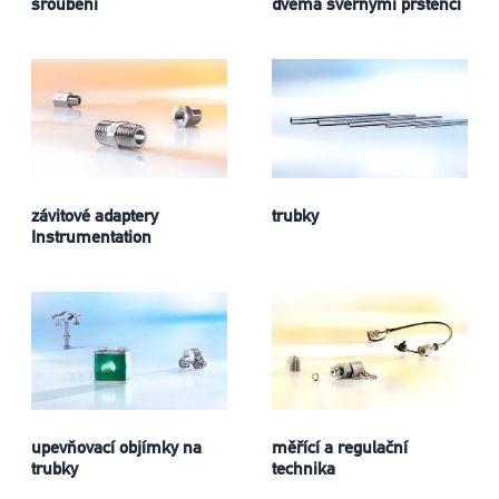
šroubení
dvěma svěrnými prstenci
závitové adaptery
trubky
Instrumentation
upevňovací objímky na
měřící a regulační
trubky
technika