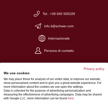
Tel.: +39 045 500109
info.it@schwer.com
Internazionale
Persona di contatto
Privacy policy
We use cookies
We may place these for analysis of our visitor data, to improve our website,
Impronta
show personalised content and to give you a great website experience. For
more information about the cookies we use open the settings.
Condizioni generali di vendita
Data is collected for the purpose of advertising personalization and
measuring the effectiveness of advertising campaigns. Data may be shared
Protezione dei dati
with Google LLC, more information can be found
here
.