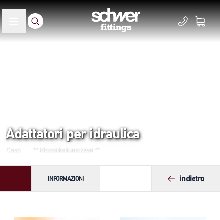
Adattatori per idraulica
Casa
** Klassifikationsdaten **
indietro
INFORMAZIONI