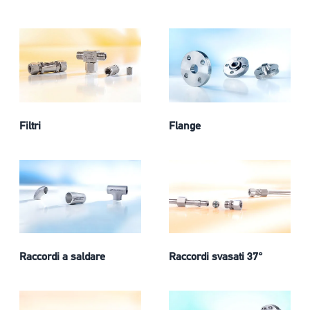
Filtri
Flange
Raccordi a saldare
Raccordi svasati 37°