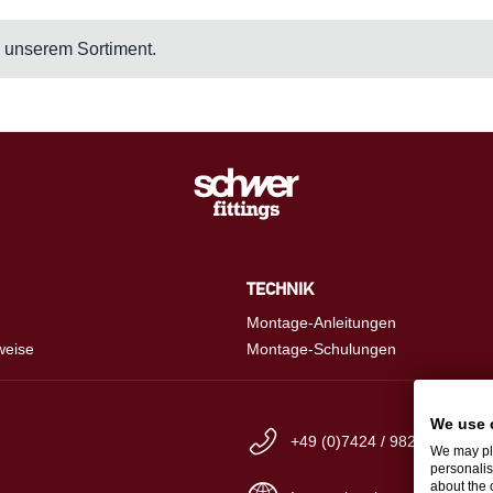
in unserem Sortiment.
TECHNIK
Montage-Anleitungen
weise
Montage-Schulungen
We use 
+49 (0)7424 / 9825-0
We may pla
personalis
about the 