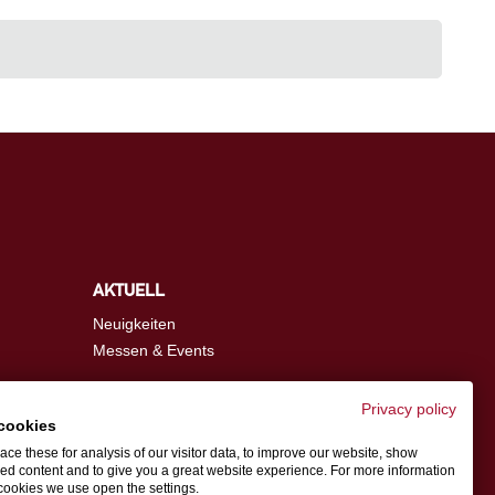
AKTUELL
Neuigkeiten
Messen & Events
Privacy policy
cookies
info@schwer.com
ce these for analysis of our visitor data, to improve our website, show
ed content and to give you a great website experience. For more information
cookies we use open the settings.