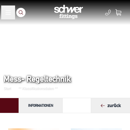
Mess- Regeltechnik
Start
** Klassifikationsdaten **
zurück
INFORMATIONEN