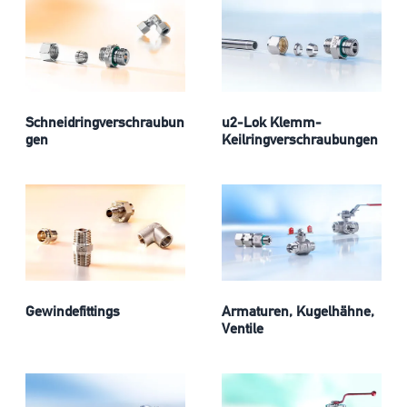
Schneidringverschraubun
u2-Lok Klemm-
gen
Keilringverschraubungen
Gewindefittings
Armaturen, Kugelhähne,
Ventile