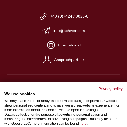
+49 (0)7424 / 9825-0
info@schwer.com
International
Ansprechpartner
Privacy policy
We use cookies
Impressum
We may place these for analysis of our visitor data, to improve our website,
Verkaufs-, Einkaufs- und Lieferbedingungen
show personalised content and to give you a great website experience. For
more information about the cookies we use open the settings.
Datenschutz
Data is collected for the purpose of advertising personalization and
measuring the effectiveness of advertising campaigns. Data may be shared
Hinweisgeberschutzgesetz
with Google LLC, more information can be found
here
.