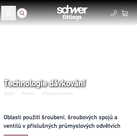
Technologie dávkování
Domů
Řešení
Průmyslová řešení
Oblasti použití šroubení, šroubových spojů a
ventilů v příslušných průmyslových odvětvích