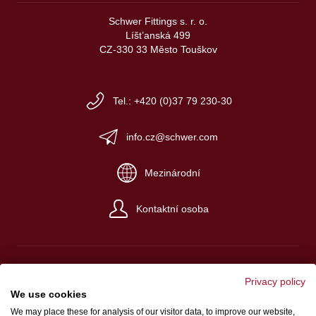
Schwer Fittings s. r. o.
Líšt’anská 499
CZ-330 33 Město Touškov
Tel.: +420 (0)37 79 230-30
info.cz@schwer.com
Mezinárodní
Kontaktní osoba
Privacy policy
We use cookies
Impresum
We may place these for analysis of our visitor data, to improve our website,