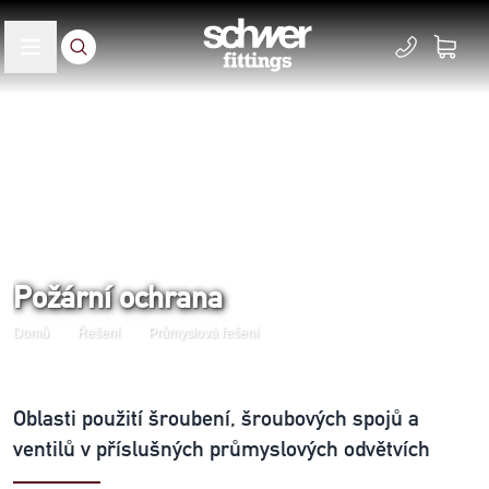
Požární ochrana
Domů
Řešení
Průmyslová řešení
Oblasti použití šroubení, šroubových spojů a
ventilů v příslušných průmyslových odvětvích