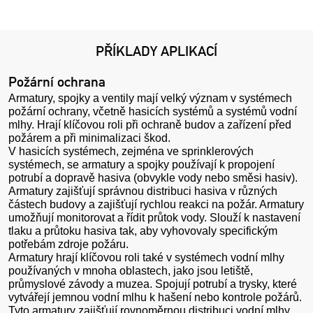
PŘÍKLADY APLIKACÍ
Požární ochrana
Armatury, spojky a ventily mají velký význam v systémech
požární ochrany, včetně hasicích systémů a systémů vodní
mlhy. Hrají klíčovou roli při ochraně budov a zařízení před
požárem a při minimalizaci škod.
V hasicích systémech, zejména ve sprinklerových
systémech, se armatury a spojky používají k propojení
potrubí a dopravě hasiva (obvykle vody nebo směsi hasiv).
Armatury zajišťují správnou distribuci hasiva v různých
částech budovy a zajišťují rychlou reakci na požár. Armatury
umožňují monitorovat a řídit průtok vody. Slouží k nastavení
tlaku a průtoku hasiva tak, aby vyhovovaly specifickým
potřebám zdroje požáru.
Armatury hrají klíčovou roli také v systémech vodní mlhy
používaných v mnoha oblastech, jako jsou letiště,
průmyslové závody a muzea. Spojují potrubí a trysky, které
vytvářejí jemnou vodní mlhu k hašení nebo kontrole požárů.
Tyto armatury zajišťují rovnoměrnou distribuci vodní mlhy.