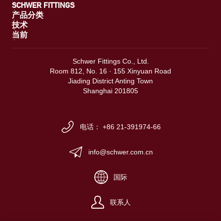
SCHWER FITTINGS
产品分类
技术
当前
Schwer Fittings Co., Ltd.
Room 812, No. 16 · 155 Xinyuan Road
Jiading District Anting Town
Shanghai 201805
电话： +86 21-391974-66
info@schwer.com.cn
国际
联系人