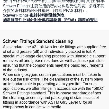
密封材料和声明中的全氟辛烷磺酸的耐受性清单
Schwer Fittings 主要使用的密封材料耐受性列表。多種不同
介質的密封材料耐受性概述 （包括 PFAS 材料）。
Schwer Fittings 密封材料耐受性列表
施韋爾管件公司針對全氟烷基物質（PFAS）議題的聲明
Schwer Fittings Standard cleaning
As standard, the u2-Lok twin-ferrule fittings are supplied free
of oil and grease (off) and individually packed in foil. A
special multi-stage cleaning process with ultrasonic support
removes oil and grease residues as well as loose particles,
ensuring that the components meet the basic requirements
of the industry.
When using oxygen, certain precautions must be taken to
rule out the risk of fire. The cleanliness of the system plays
an important role in preventing an oxygen fire. For such
applications, we offer fittings in accordance with the "offO2"
Schwer Fittings standard. This in-house standard defines
the cleaning, assembly and packaging of stainless steel
fittings in accordance with ASTM G93 Level C for all
components in contact with media.