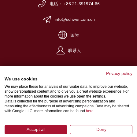
电话： +86 21-391974-66
info@schwer.com.cn
国际
联系人
Privacy policy
We use cookies
We may place these for analysis of our visitor data, to improve our website,
说明
show personalised content and to give you a great website experience. For
more information about the cookies we use open the settings.
用户协议
Data is collected for the purpose of advertising personalization and
measuring the effectiveness of advertising campaigns. Data may be shared
数据保护
with Google LLC, more information can be found
here
.
Accept all
Deny