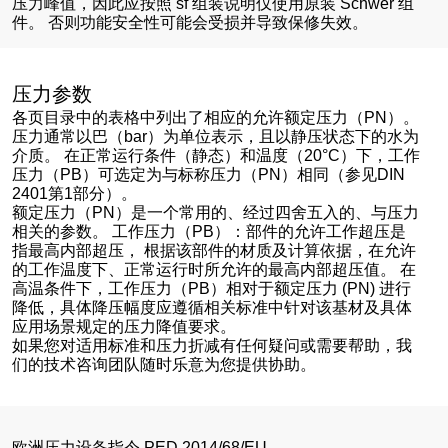
压力峰值，因此应按照 sf 组装说明仅使用原装 Schwer 组
件。 否则功能安全性可能会受损并导致保修失效。
压力参数
各页目录中的表格中列出了相应的允许额定压力（PN）。
压力通常以巴（bar）为单位表示，且以静压状态下的水为
介质。 在正常运行条件（静态）和温度（20°C）下，工作
压力（PB）可选定为与标称压力（PN）相同（参见DIN
2401第1部分）。
额定压力（PN）是一个常用的、经过四舍五入的、与压力
相关的参数。 工作压力（PB）：部件的允许工作超压是
指最高内部超压， 根据该部件的材质及计算依据，在允许
的工作温度下、正常运行时所允许的最高内部超压值。 在
高温条件下，工作压力（PB）相对于额定压力 (PN) 进行
降低，具体降压幅度应遵循相关标准中针对该基材及具体
应用场景规定的压力降值要求。
如果您对适用标准和压力折减有任何疑问或需要帮助，我
们的技术咨询团队随时乐意为您提供协助。
欧洲压力设备指令 PED 2014/68/EU