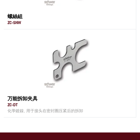
螺絲組
ZC-SNW
万能拆卸夹具
ZC-DT
化學鍍鎳, 用于接头在密封圈压紧后的拆卸