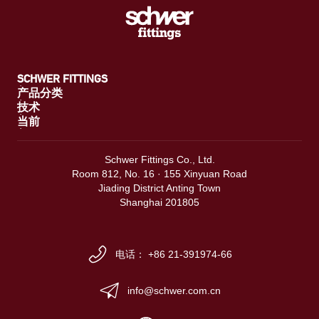
SCHWER FITTINGS
产品分类
技术
当前
Schwer Fittings Co., Ltd.
Room 812, No. 16 · 155 Xinyuan Road
Jiading District Anting Town
Shanghai 201805
电话： +86 21-391974-66
info@schwer.com.cn