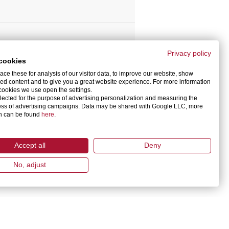
Privacy policy
cookies
ce these for analysis of our visitor data, to improve our website, show
ed content and to give you a great website experience. For more information
cookies we use open the settings.
llected for the purpose of advertising personalization and measuring the
ess of advertising campaigns. Data may be shared with Google LLC, more
on can be found
here
.
Accept all
Deny
No, adjust