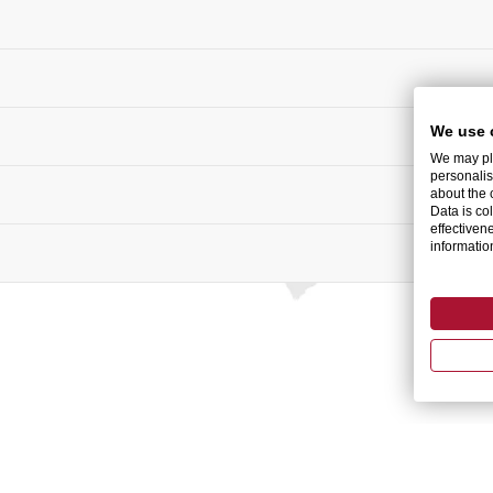
We use 
We may pla
personalis
about the 
Data is co
effectiven
informati