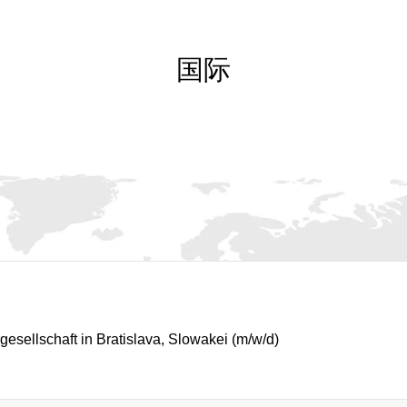
国际
esellschaft in Bratislava, Slowakei (m/w/d)