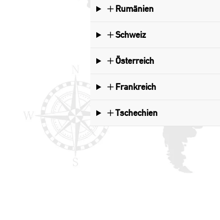
Rumänien
Schweiz
Österreich
Frankreich
Tschechien