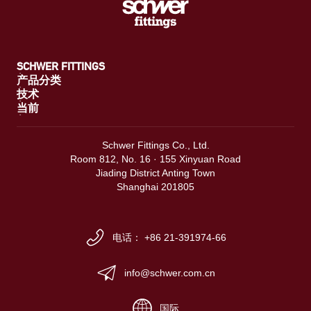
SCHWER FITTINGS
产品分类
技术
当前
Schwer Fittings Co., Ltd.
Room 812, No. 16 · 155 Xinyuan Road
Jiading District Anting Town
Shanghai 201805
电话： +86 21-391974-66
info@schwer.com.cn
国际