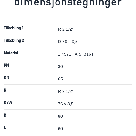
dimensjonstegninger
Tilkobling 1
R 2 1/2"
Tilkobling 2
D 76 x 3,5
Material
1.4571 | AISI 316Ti
PN
30
DN
65
R
R 2 1/2"
DxW
76 x 3,5
B
80
L
60