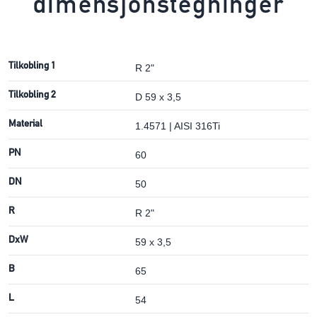
dimensjonstegninger
Tilkobling 1
R 2"
Tilkobling 2
D 59 x 3,5
Material
1.4571 | AISI 316Ti
PN
60
DN
50
R
R 2"
DxW
59 x 3,5
B
65
L
54