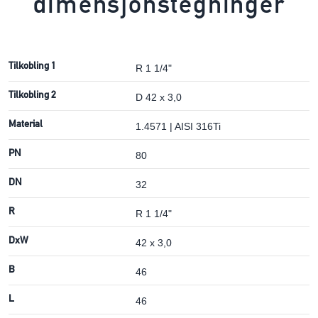
dimensjonstegninger
Tilkobling 1
R 1 1/4"
Tilkobling 2
D 42 x 3,0
Material
1.4571 | AISI 316Ti
PN
80
DN
32
R
R 1 1/4"
DxW
42 x 3,0
B
46
L
46