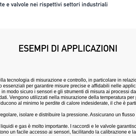
e e valvole nei rispettivi settori industriali
ESEMPI DI APPLICAZIONI
nella tecnologia di misurazione e controllo, in particolare in relaz
ssenziali per garantire misure precise e affidabili nelle applica
re in modo sicuro i sensori e gli strumenti di misura ai processi
 dati. Vengono utilizzati nella misurazione della temperatura per 
iducono al minimo le perdite di calore indesiderate, il che è part
egolare, isolare e distribuire la pressione. Assicurano un flusso
 di liquidi e gas è molto importante. I raccordi e le valvole garan
sentono un facile accesso ai sensori, facilitando la calibrazione 