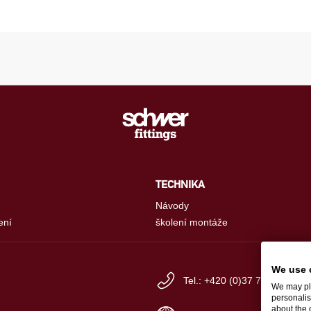
TECHNIKA
Návody
ení
školení montáže
We use 
Tel.: +420 (0)37 79 230-30
We may pla
personalis
about the 