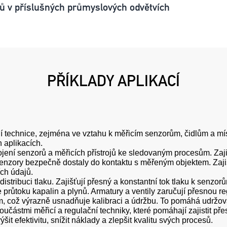
ilů v příslušných průmyslových odvětvích
PŘÍKLADY APLIKACÍ
ční technice, zejména ve vztahu k měřicím senzorům, čidlům a m
h aplikacích.
ní senzorů a měřicích přístrojů ke sledovaným procesům. Zajišť
se senzory bezpečně dostaly do kontaktu s měřeným objektem. Zaji
ích údajů.
a distribuci tlaku. Zajišťují přesný a konstantní tok tlaku k se
průtoku kapalin a plynů. Armatury a ventily zaručují přesnou reg
, což výrazně usnadňuje kalibraci a údržbu. To pomáhá udržova
oučástmi měřicí a regulační techniky, které pomáhají zajistit p
t efektivitu, snížit náklady a zlepšit kvalitu svých procesů.