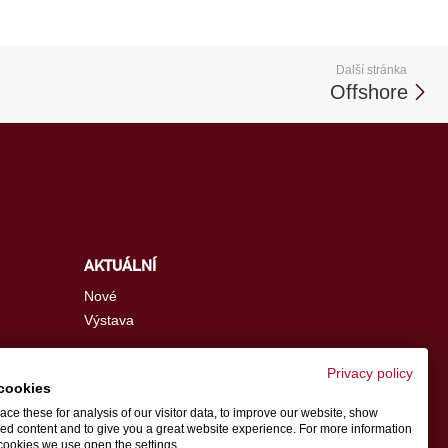
Další stránka
Offshore
AKTUÁLNÍ
Nové
Výstava
Privacy policy
cookies
info.cz@schwer.com
ce these for analysis of our visitor data, to improve our website, show
ed content and to give you a great website experience. For more information
cookies we use open the settings.