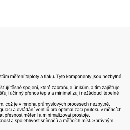
ístům měření teploty a tlaku. Tyto komponenty jsou nezbytné
ují těsné spojení, které zabraňuje únikům, a tím zajišťuje
šťují účinný přenos tepla a minimalizují nežádoucí tepelné
nzorům, což je v mnoha průmyslových procesech nezbytné.
ulaci a ovládání ventilů pro optimalizaci průtoku v měřicích
t přesnost měření a minimalizovat prostoje.
řesnost a spolehlivost snímačů a měřicích míst. Správným