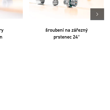
ry
šroubení na zářezný
on
prstenec 24°