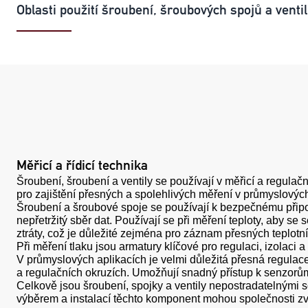
Oblasti použití šroubení, šroubových spojů a vent
Měřicí a řídicí technika
Šroubení, šroubení a ventily se používají v měřicí a regula
pro zajištění přesných a spolehlivých měření v průmyslovýc
Šroubení a šroubové spoje se používají k bezpečnému připoje
nepřetržitý sběr dat. Používají se při měření teploty, aby 
ztráty, což je důležité zejména pro záznam přesných teplotn
Při měření tlaku jsou armatury klíčové pro regulaci, izolaci 
V průmyslových aplikacích je velmi důležitá přesná regulace 
a regulačních okruzích. Umožňují snadný přístup k senzorům
Celkově jsou šroubení, spojky a ventily nepostradatelnými s
výběrem a instalací těchto komponent mohou společnosti zvýši