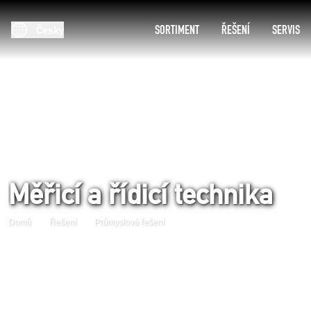
SORTIMENT
ŘEŠENÍ
SERVIS
Česky
Měřicí a řídicí technika
Domů
Řešení
Průmyslová řešení