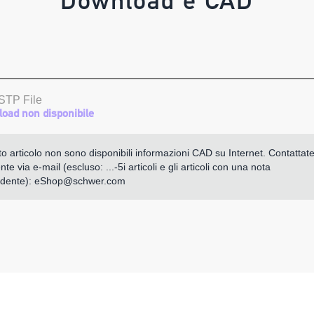
Download e CAD
STP File
oad non disponibile
o articolo non sono disponibili informazioni CAD su Internet. Contattate
te via e-mail (escluso: ...-5i articoli e gli articoli con una nota
ndente):
eShop@schwer.com