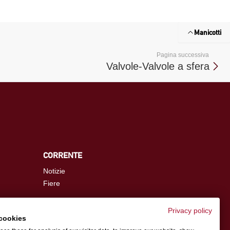
Manicotti
Pagina successiva
Valvole-Valvole a sfera
CORRENTE
Notizie
Fiere
Privacy policy
cookies
info.it@schwer.com