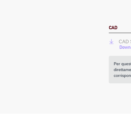
CAD
CAD 
Downl
Per quest
direttamen
corrispo