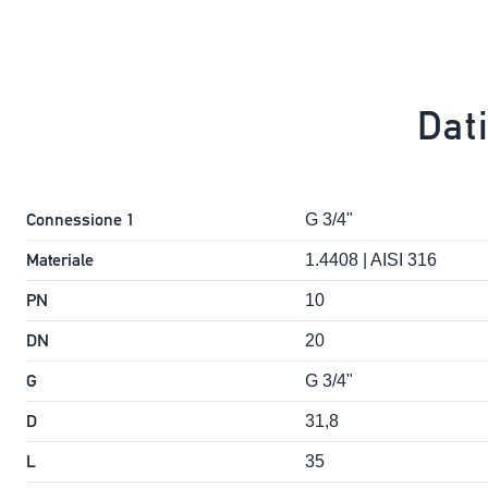
Dat
Connessione 1
G 3/4"
Materiale
1.4408 | AISI 316
PN
10
DN
20
G
G 3/4"
D
31,8
L
35