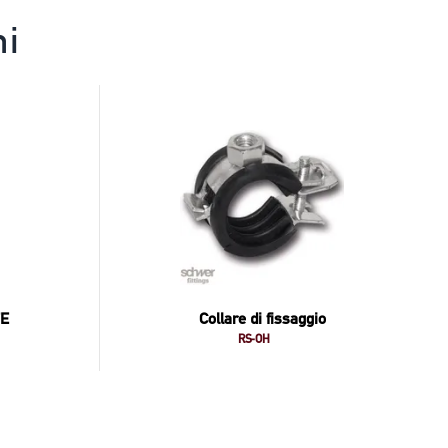
ni
FE
Collare di fissaggio
RS-OH