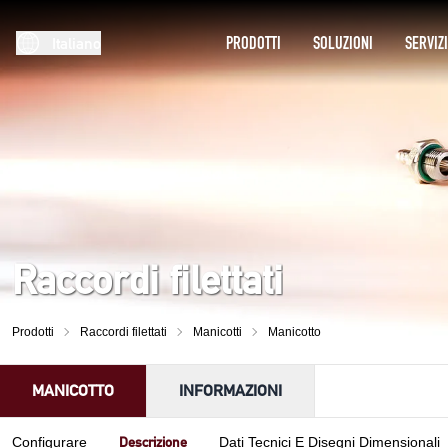
PRODOTTI
SOLUZIONI
SERVIZ
Italiano
Raccordi filettati
Prodotti
Raccordi filettati
Manicotti
Manicotto
MANICOTTO
INFORMAZIONI
Descrizione
Configurare
Dati Tecnici E Disegni Dimensionali