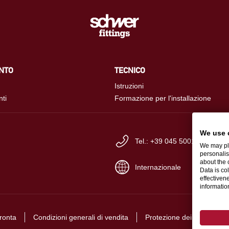
NTO
TECNICO
Istruzioni
nti
Formazione per l'installazione
We use 
Tel.: +39 045 500109
We may pla
personalis
about the 
Internazionale
Data is co
effectiven
informati
ronta
Condizioni generali di vendita
Protezione dei dati