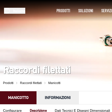
PRODOTTI
SOLUZIONI
SERVIZ
Italiano
Raccordi filettati
Prodotti
Raccordi filettati
Manicotti
MANICOTTO
INFORMAZIONI
Descrizione
Configurare
Dati Tecnici E Disegni Dimensionali