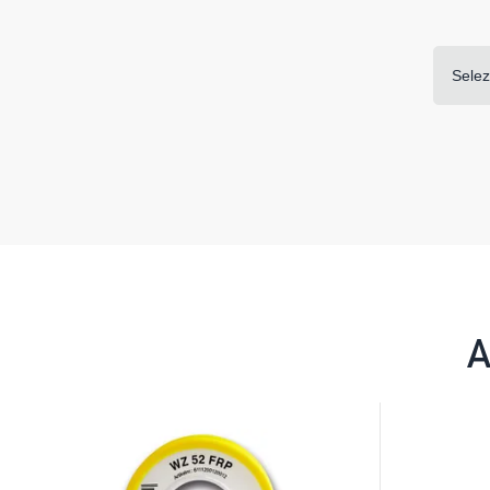
Selez
A