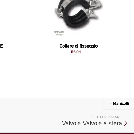
FE
Collare di fissaggio
RS-OH
Manicotti
Pagina successiva
Valvole-Valvole a sfera