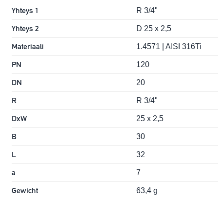
Yhteys 1
R 3/4"
Yhteys 2
D 25 x 2,5
Materiaali
1.4571 | AISI 316Ti
PN
120
DN
20
R
R 3/4"
DxW
25 x 2,5
B
30
L
32
a
7
Gewicht
63,4 g