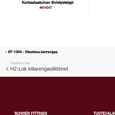
Korkealaatuinen tiivistysteippi
MO-HDST
GF-100N - Hitsattava kierrenippa
Edellinen sivu
H2-Lok kiilarengasliittimet
SCHWER FITTINGS
TUOTEVALI