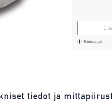
St
Toimitusajat
kniset tiedot ja mittapiirus