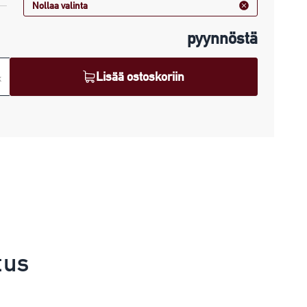
Nollaa valinta
pyynnöstä
Lisää ostoskoriin
k
tus