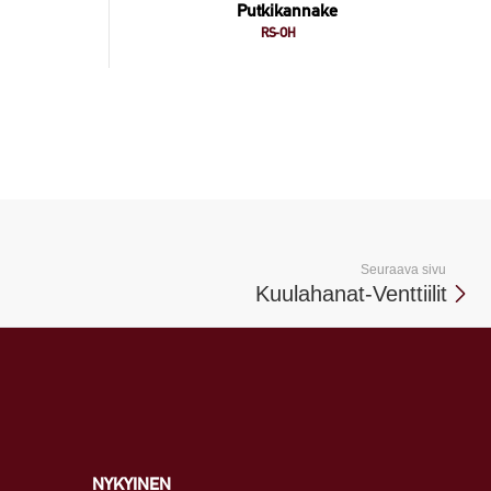
Putkikannake
RS-OH
Seuraava sivu
Kuulahanat-Venttiilit
NYKYINEN