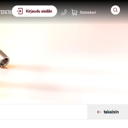
Kirjaudu sisään
STIETOJA
Ostoskori
takaisin