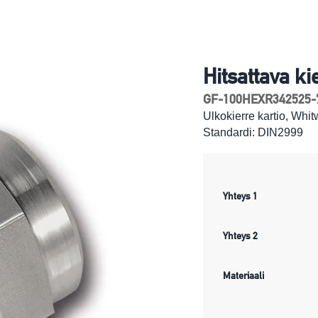
Hitsattava ki
GF-100HEXR342525-
Ulkokierre kartio, Whi
Standardi: DIN2999
Yhteys 1
Yhteys 2
Materiaali