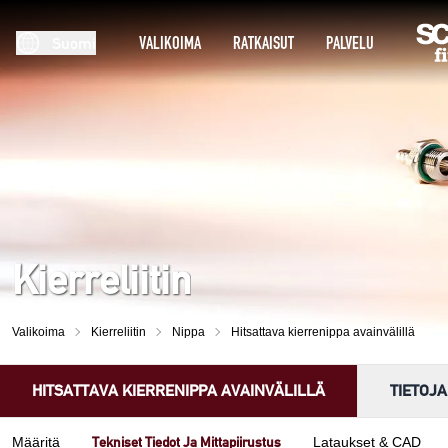
VALIKOIMA
RATKAISUT
PALVELU
Suomi
Kierreliitin
Valikoima
Kierreliitin
Nippa
Hitsattava kierrenippa avainvälillä
HITSATTAVA KIERRENIPPA AVAINVÄLILLÄ
TIETOJA
Tekniset Tiedot Ja Mittapiirustus
Määritä
Lataukset & CAD