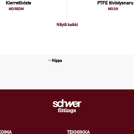
Kierretiiviste
PTFE tiivistysnaru
MO-RGDM
MO-SH
Näytä kaikki
Nippa
KOIMA
TEKNIIKKA