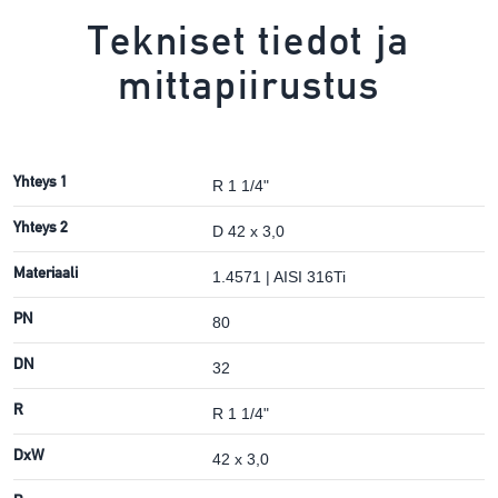
Tekniset tiedot ja
mittapiirustus
Yhteys 1
R 1 1/4"
Yhteys 2
D 42 x 3,0
Materiaali
1.4571 | AISI 316Ti
PN
80
DN
32
R
R 1 1/4"
DxW
42 x 3,0