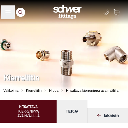
Kierreliitin
Valikoima
Kierreliitin
Nippa
Hitsattava kierrenippa avainvälillä
HITSATTAVA
KIERRENIPPA
TIETOJA
takaisin
AVAINVÄLILLÄ