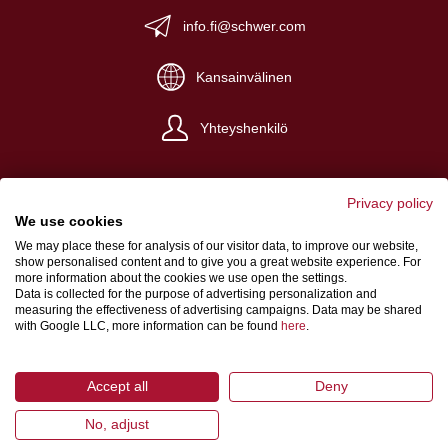
info.fi@schwer.com
Kansainvälinen
Yhteyshenkilö
Privacy policy
We use cookies
We may place these for analysis of our visitor data, to improve our website,
Yritystiedot
show personalised content and to give you a great website experience. For
more information about the cookies we use open the settings.
Yleiset myyntiehdot
Data is collected for the purpose of advertising personalization and
measuring the effectiveness of advertising campaigns. Data may be shared
Tietosuoja
with Google LLC, more information can be found
here
.
Accept all
Deny
No, adjust
© 2026 Schwer Fittings