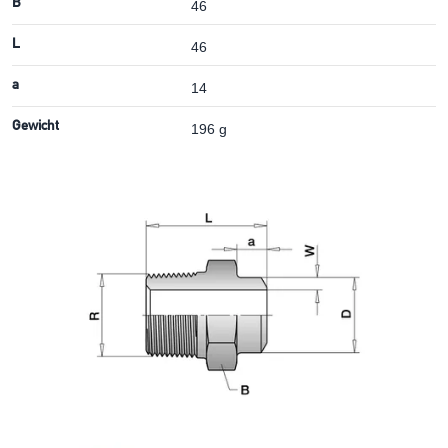
B
46
L
46
a
14
Gewicht
196 g