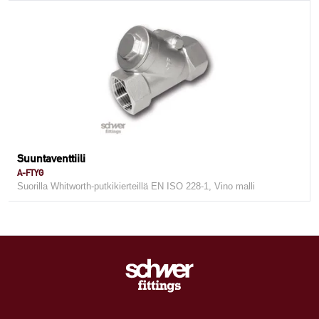
Suuntaventtiili
A-FTYG
Suorilla Whitworth-putkikierteillä EN ISO 228-1, Vino malli