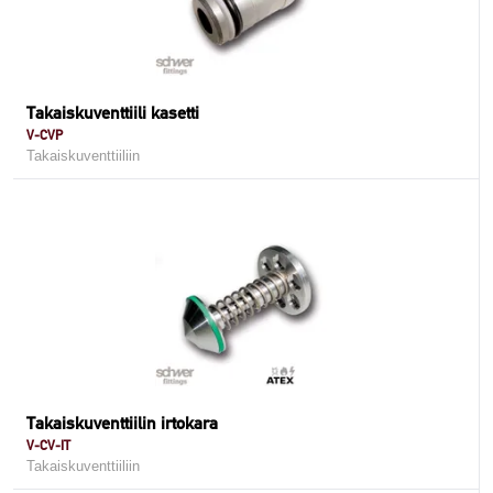
Takaiskuventtiili kasetti
V-CVP
Takaiskuventtiiliin
Takaiskuventtiilin irtokara
V-CV-IT
Takaiskuventtiiliin