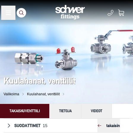
Kuulahanat, venttiilit
Valikoima
Kuulahanat, venttiilit
TAKAISKUVENTTIILI
TIETOJA
VIDEOT
SUODATTIMET
takaisin
15