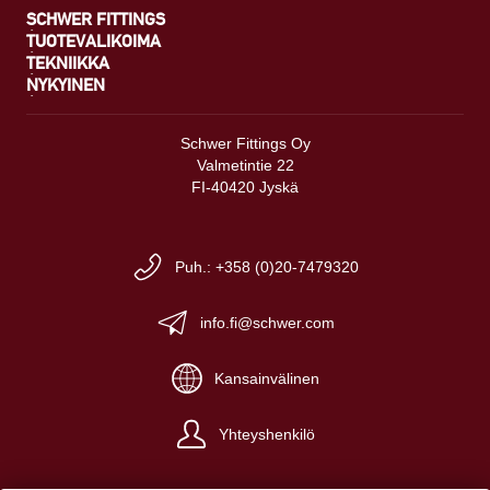
SCHWER FITTINGS
TUOTEVALIKOIMA
TEKNIIKKA
NYKYINEN
Schwer Fittings Oy
Valmetintie 22
FI-40420 Jyskä
Puh.: +358 (0)20-7479320
info.fi@schwer.com
Kansainvälinen
Yhteyshenkilö