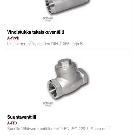
Vinoistukka takaiskuventtiili
A-YCVD
hitsauksen päät, putkien DIN 11866 sarja B
Suuntaventtiili
A-FTG
Suorilla Whitworth-putkikierteillä EN ISO 228-1, Suora malli