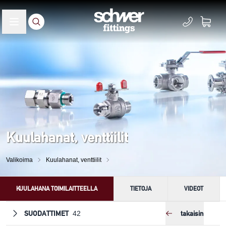
Kuulahanat, venttiilit
Valikoima
Kuulahanat, venttiilit
KUULAHANA TOIMILAITTEELLA
TIETOJA
VIDEOT
SUODATTIMET
takaisin
42