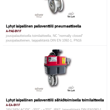
Lyhyt laipallinen palloventtiili pneumaattisella
A-PAE-BV1F
jousipalautteisella toimilaitteella, NC "normally closed"
jousipalautteinen, laippaliitäntä DIN EN 1092-1, PN16
Lyhyt laipallinen palloventtiili sähkötoimisella toimilaitteella
A-EA-BV1F
24V-240V AC/DC, -20°C - +70°C, IP67, laippaliitäntä DIN EN1092-1,