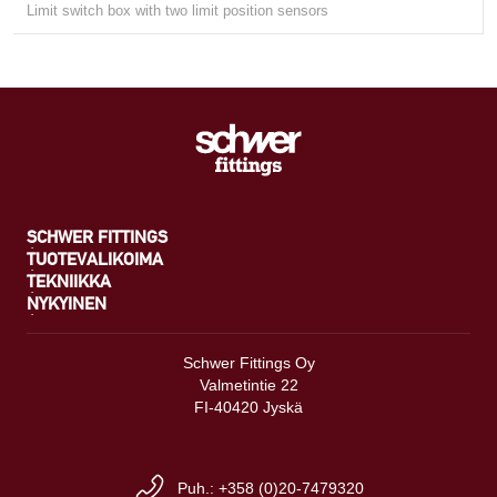
Limit switch box with two limit position sensors
SCHWER FITTINGS
TUOTEVALIKOIMA
TEKNIIKKA
NYKYINEN
Schwer Fittings Oy
Valmetintie 22
FI-40420 Jyskä
Puh.: +358 (0)20-7479320