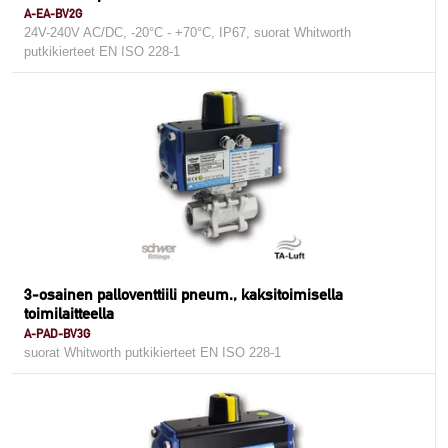
A-EA-BV2G
24V-240V AC/DC, -20°C - +70°C, IP67, suorat Whitworth
putkikierteet EN ISO 228-1
3-osainen palloventtiili pneum., kaksitoimisella
toimilaitteella
A-PAD-BV3G
suorat Whitworth putkikierteet EN ISO 228-1