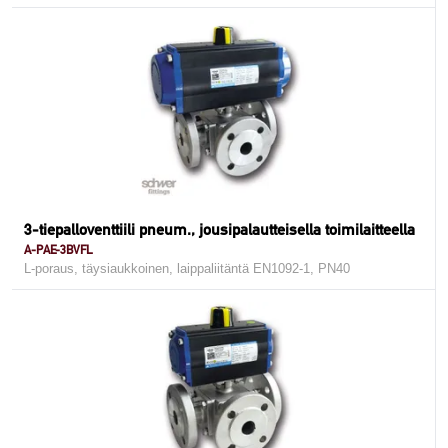
3-tiepalloventtiili pneum., jousipalautteisella toimilaitteella
A-PAE-3BVFL
L-poraus, täysiaukkoinen, laippaliitäntä EN1092-1, PN40