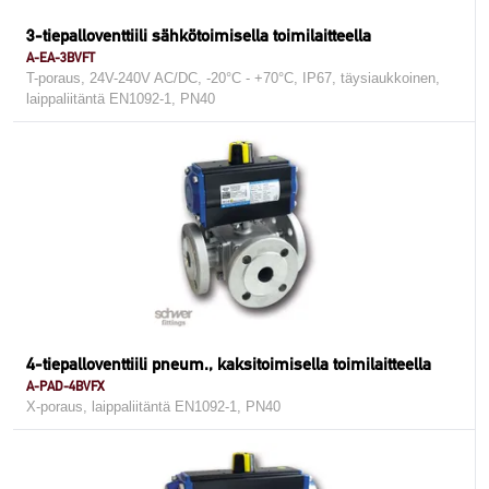
3-tiepalloventtiili sähkötoimisella toimilaitteella
A-EA-3BVFT
T-poraus, 24V-240V AC/DC, -20°C - +70°C, IP67, täysiaukkoinen,
laippaliitäntä EN1092-1, PN40
4-tiepalloventtiili pneum., kaksitoimisella toimilaitteella
A-PAD-4BVFX
X-poraus, laippaliitäntä EN1092-1, PN40