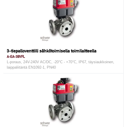
3-tiepalloventtiili sähkötoimisella toimilaitteella
A-EA-3BVFL
L-poraus, 24V-240V AC/DC, -20°C - +70°C, IP67, täysiaukkoinen,
laippaliitäntä EN1092-1, PN40