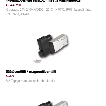
4-tiepalloventtiili sähkötoimisella toimilaitteella
A-EA-4BVFX
X-poraus, 24V-240V AC/DC, -20°C - +70°C, IP67, laippaliitäntä
EN1092-1, PN40
Säätöventtiili / magneettiventtiili
A-MV3
3/2 Tapoja manuaalisella ohituksella