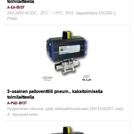
toimilaitteella
A-EA-BV2F
24V-240V AC/DC, -20°C - +70°C, IP67, laippaliitäntä EN1092-1,
PN40
3-osainen palloventtiili pneum., kaksitoimisella
toimilaitteella
A-PAD-BV3T
Hygieeninen rakenne, päät orbitaalihitsaukseen DIN EN10357 sarja
A, täysiaukkoinen