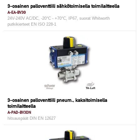
3-osainen palloventtiili sähkötoimisella toimilaitteella
A-EA-BV3G
24V-240V AC/DC, -20°C - +70°C, IP67, suorat Whitworth
putkikierteet EN ISO 228-1
3-osainen palloventtiili pneum., kaksitoimisella
toimilaitteella
A-PAD-BV3DN
hitsauspäät DIN EN 12627