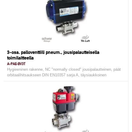
3-osa. palloventtiili pneum., jousipalautteisella
toimilaitteella
A-PAE-BV3T
Hygieeninen rakenne, NC "normally closed" jousipalautteinen, päät
orbitaalihitsaukseen DIN EN10357 sarja A, täysiaukkoinen