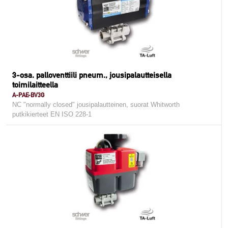
3-osa. palloventtiili pneum., jousipalautteisella
toimilaitteella
A-PAE-BV3G
NC "normally closed" jousipalautteinen, suorat Whitworth
putkikierteet EN ISO 228-1