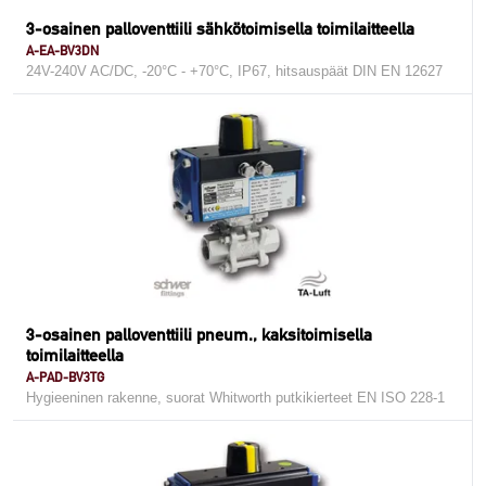
3-osainen palloventtiili sähkötoimisella toimilaitteella
A-EA-BV3DN
24V-240V AC/DC, -20°C - +70°C, IP67, hitsauspäät DIN EN 12627
3-osainen palloventtiili pneum., kaksitoimisella
toimilaitteella
A-PAD-BV3TG
Hygieeninen rakenne, suorat Whitworth putkikierteet EN ISO 228-1