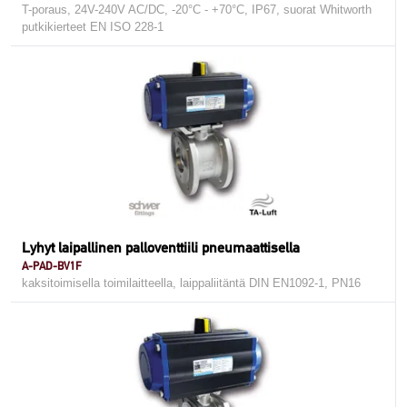
T-poraus, 24V-240V AC/DC, -20°C - +70°C, IP67, suorat Whitworth
putkikierteet EN ISO 228-1
Lyhyt laipallinen palloventtiili pneumaattisella
A-PAD-BV1F
kaksitoimisella toimilaitteella, laippaliitäntä DIN EN1092-1, PN16