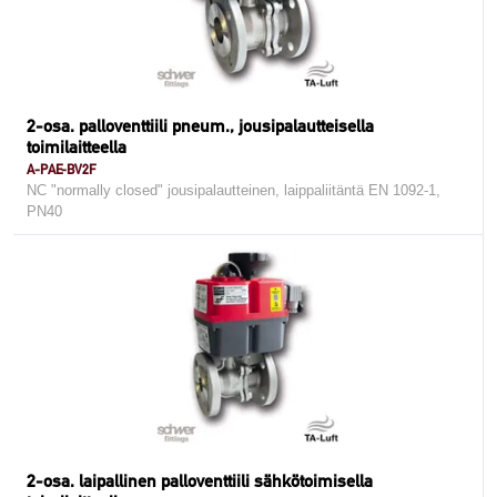
2-osa. palloventtiili pneum., jousipalautteisella
toimilaitteella
A-PAE-BV2F
NC "normally closed" jousipalautteinen, laippaliitäntä EN 1092-1,
PN40
2-osa. laipallinen palloventtiili sähkötoimisella