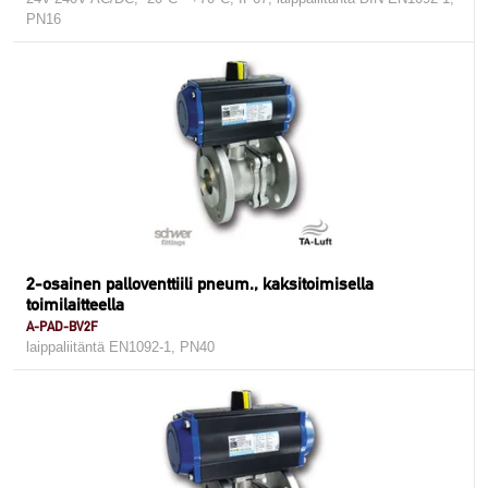
PN16
2-osainen palloventtiili pneum., kaksitoimisella
toimilaitteella
A-PAD-BV2F
laippaliitäntä EN1092-1, PN40