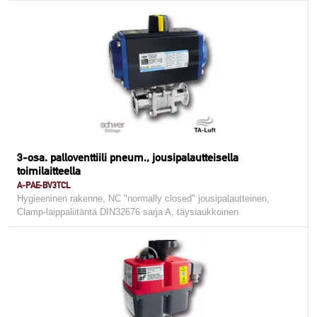
3-osa. palloventtiili pneum., jousipalautteisella
toimilaitteella
A-PAE-BV3TCL
Hygieeninen rakenne, NC "normally closed" jousipalautteinen,
Clamp-laippaliitäntä DIN32676 sarja A, täysiaukkoinen