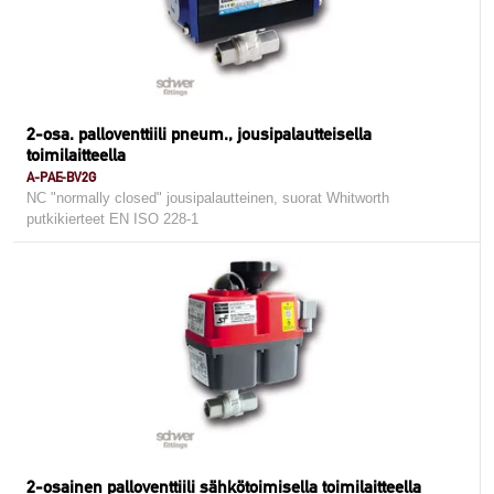
2-osa. palloventtiili pneum., jousipalautteisella
toimilaitteella
A-PAE-BV2G
NC "normally closed" jousipalautteinen, suorat Whitworth
putkikierteet EN ISO 228-1
2-osainen palloventtiili sähkötoimisella toimilaitteella