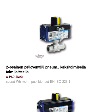
2-osainen palloventtiili pneum., kaksitoimisella
toimilaitteella
A-PAD-BV2G
suorat Whitworth putkikierteet EN ISO 228-1