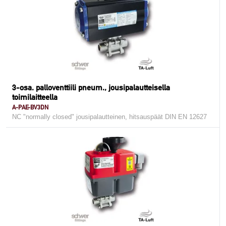
3-osa. palloventtiili pneum., jousipalautteisella
toimilaitteella
A-PAE-BV3DN
NC "normally closed" jousipalautteinen, hitsauspäät DIN EN 12627