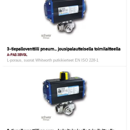
3-tiepalloventtiili pneum., jousipalautteisella toimilaitteella
A-PAE-3BVGL
L-poraus, suorat Whitworth putkikierteet EN ISO 228-1