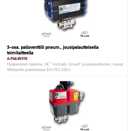
3-osa. palloventtiili pneum., jousipalautteisella
toimilaitteella
A-PAE-BV3TG
Hygieeninen rakenne, NC "normally closed" jousipalautteinen, suorat
Whitworth putkikierteet EN ISO 228-1