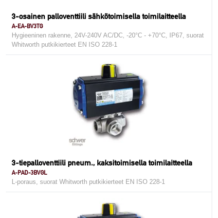
3-osainen palloventtiili sähkötoimisella toimilaitteella
A-EA-BV3TG
Hygieeninen rakenne, 24V-240V AC/DC, -20°C - +70°C, IP67, suorat
Whitworth putkikierteet EN ISO 228-1
3-tiepalloventtiili pneum., kaksitoimisella toimilaitteella
A-PAD-3BVGL
L-poraus, suorat Whitworth putkikierteet EN ISO 228-1