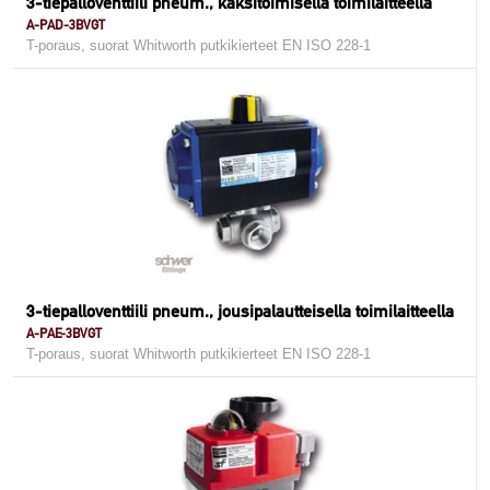
3-tiepalloventtiili pneum., kaksitoimisella toimilaitteella
A-PAD-3BVGT
T-poraus, suorat Whitworth putkikierteet EN ISO 228-1
3-tiepalloventtiili pneum., jousipalautteisella toimilaitteella
A-PAE-3BVGT
T-poraus, suorat Whitworth putkikierteet EN ISO 228-1