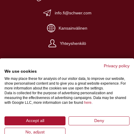
info.fi@schwer.com
Kansainvälinen
Yhteyshenkilö
Privacy policy
We use cookies
We may place these for analysis of our visitor data, to improve our website,
Yritystiedot
show personalised content and to give you a great website experience. For
more information about the cookies we use open the settings.
Yleiset myyntiehdot
Data is collected for the purpose of advertising personalization and
measuring the effectiveness of advertising campaigns. Data may be shared
Tietosuoja
with Google LLC, more information can be found
here
.
Accept all
Deny
No, adjust