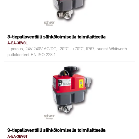
3-tiepalloventtiili sähkötoimisella toimilaitteella
A-EA-3BVGL
L-poraus, 24V-240V AC/DC, -20°C - +70°C, IP67, suorat Whitworth
putkikierteet EN ISO 228-1
3-tiepalloventtiili sähkötoimisella toimilaitteella
A-EA-3BVGT