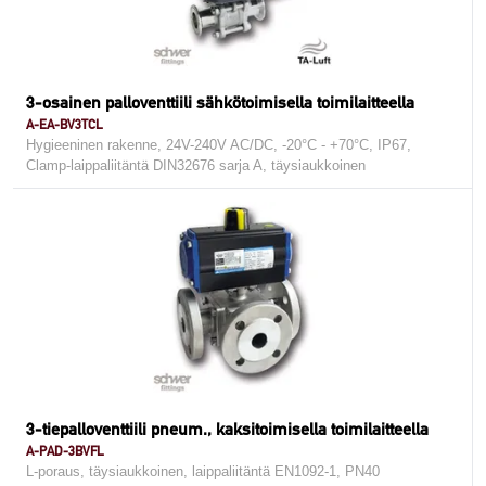
3-osainen palloventtiili sähkötoimisella toimilaitteella
A-EA-BV3TCL
Hygieeninen rakenne, 24V-240V AC/DC, -20°C - +70°C, IP67,
Clamp-laippaliitäntä DIN32676 sarja A, täysiaukkoinen
3-tiepalloventtiili pneum., kaksitoimisella toimilaitteella
A-PAD-3BVFL
L-poraus, täysiaukkoinen, laippaliitäntä EN1092-1, PN40