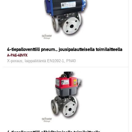
4-tiepalloventtiili pneum., jousipalautteisella toimilaitteella
A-PAE-4BVFX
X-poraus, laippaliitäntä EN1092-1, PN40