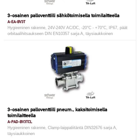
3-osainen palloventtiili sähkötoimisella toimilaitteella
A-EA-BV3T
Hygieeninen rakenne, 24V-240V AC/DC, -20°C - +70°C, IP67, päät
orbitaalihitsaukseen DIN EN10357 sarja A, täysiaukkoinen
3-osainen palloventtiili pneum., kaksitoimisella
toimilaitteella
A-PAD-BV3TCL
Hygieeninen rakenne, Clamp-laippaliitäntä DIN32676 sarja A,
täysiaukkoinen