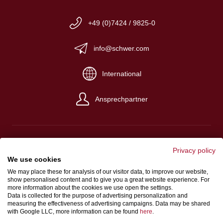
+49 (0)7424 / 9825-0
info@schwer.com
International
Ansprechpartner
Privacy policy
We use cookies
Impressum
We may place these for analysis of our visitor data, to improve our website,
Verkaufs-, Einkaufs- und Lieferbedingungen
show personalised content and to give you a great website experience. For
more information about the cookies we use open the settings.
Datenschutz
Data is collected for the purpose of advertising personalization and
measuring the effectiveness of advertising campaigns. Data may be shared
Hinweisgeberschutzgesetz
with Google LLC, more information can be found
here
.