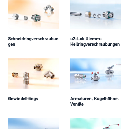
Schneidringverschraubun
u2-Lok Klemm-
gen
Keilringverschraubungen
Gewindefittings
Armaturen, Kugelhähne,
Ventile