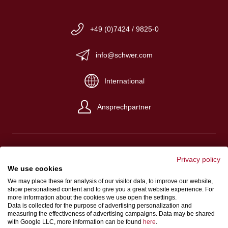
+49 (0)7424 / 9825-0
info@schwer.com
International
Ansprechpartner
Privacy policy
We use cookies
Impressum
We may place these for analysis of our visitor data, to improve our website,
Verkaufs-, Einkaufs- und Lieferbedingungen
show personalised content and to give you a great website experience. For
more information about the cookies we use open the settings.
Datenschutz
Data is collected for the purpose of advertising personalization and
measuring the effectiveness of advertising campaigns. Data may be shared
Hinweisgeberschutzgesetz
with Google LLC, more information can be found
here
.