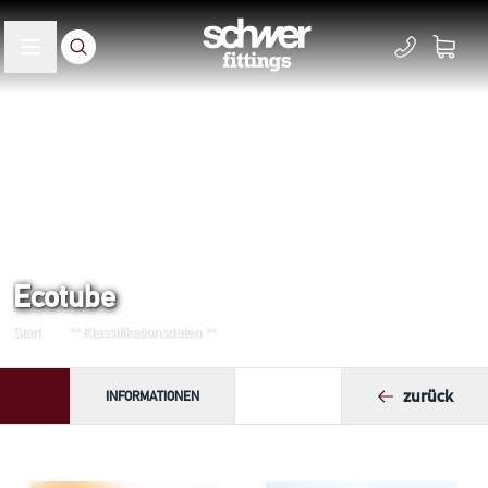
Ecotube
Start
** Klassifikationsdaten **
zurück
INFORMATIONEN