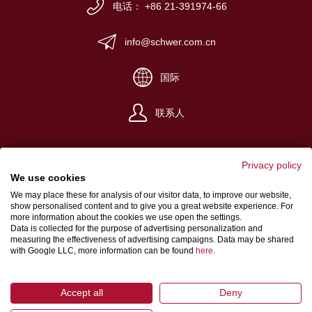
电话： +86 21-391974-66
info@schwer.com.cn
国际
联系人
Privacy policy
We use cookies
We may place these for analysis of our visitor data, to improve our website,
说明
show personalised content and to give you a great website experience. For
more information about the cookies we use open the settings.
用户协议
Data is collected for the purpose of advertising personalization and
measuring the effectiveness of advertising campaigns. Data may be shared
数据保护
with Google LLC, more information can be found
here
.
Accept all
Deny