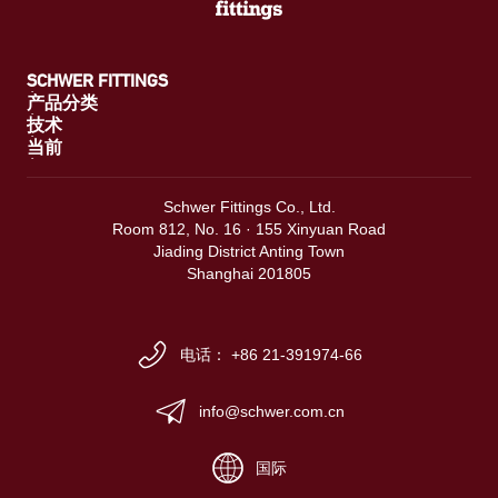
SCHWER FITTINGS
产品分类
技术
当前
Schwer Fittings Co., Ltd.
Room 812, No. 16 · 155 Xinyuan Road
Jiading District Anting Town
Shanghai 201805
电话： +86 21-391974-66
info@schwer.com.cn
国际