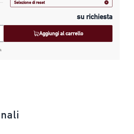
Selezione di reset
su richiesta
Aggiungi al carrello
z
a
nali