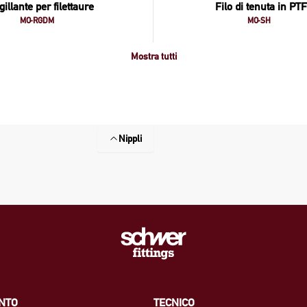
gillante per filettaure
Filo di tenuta in PT
MO-RGDM
MO-SH
Mostra tutti
Nippli
NTO
TECNICO