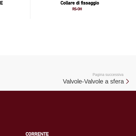
FE
Collare di fissaggio
RS-OH
Pagina successiva
Valvole-Valvole a sfera
CORRENTE