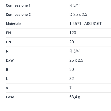
Connessione 1
R 3/4"
Connessione 2
D 25 x 2,5
Materiale
1.4571 | AISI 316Ti
PN
120
DN
20
R
R 3/4"
DxW
25 x 2,5
B
30
L
32
a
7
Peso
63,4 g