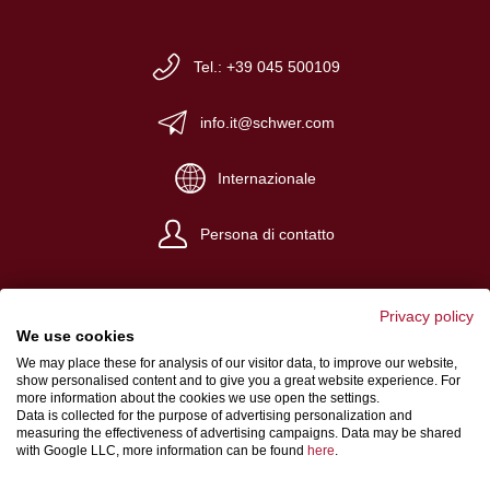
Tel.: +39 045 500109
info.it@schwer.com
Internazionale
Persona di contatto
Privacy policy
We use cookies
We may place these for analysis of our visitor data, to improve our website,
Impronta
show personalised content and to give you a great website experience. For
more information about the cookies we use open the settings.
Condizioni generali di vendita
Data is collected for the purpose of advertising personalization and
measuring the effectiveness of advertising campaigns. Data may be shared
Protezione dei dati
with Google LLC, more information can be found
here
.