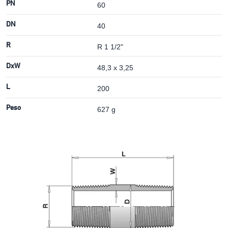
PN
60
DN
40
R
R 1 1/2"
DxW
48,3 x 3,25
L
200
Peso
627 g