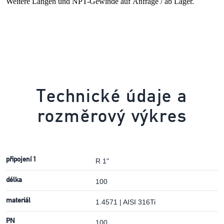
Weitere Längen und NPT-Gewinde auf Anfrage / ab Lager.
Technické údaje a
rozměrový výkres
připojení 1
R 1"
délka
100
materiál
1.4571 | AISI 316Ti
PN
100