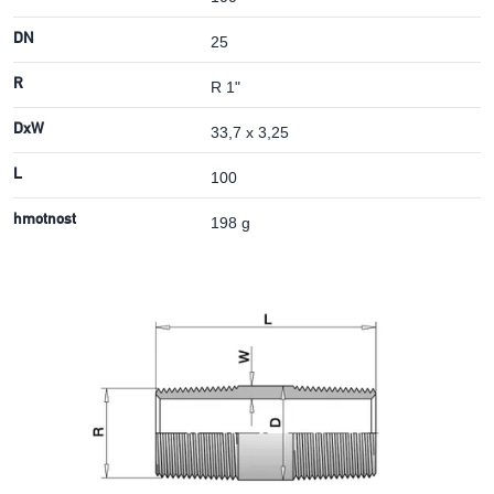
DN
25
R
R 1"
DxW
33,7 x 3,25
L
100
hmotnost
198 g