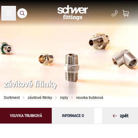
závitové fitinky
Sortiment
závitové fitinky
niply
vsuvka trubková
zpět
VSUVKA TRUBKOVÁ
INFORMACE O