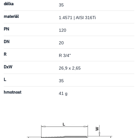
délka
35
materiál
1.4571 | AISI 316Ti
PN
120
DN
20
R
R 3/4"
DxW
26,9 x 2,65
L
35
hmotnost
41 g