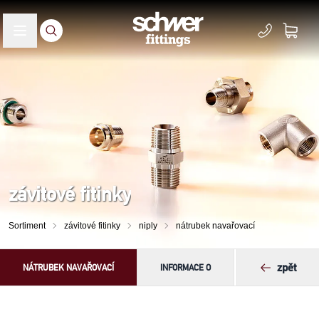
závitové fitinky
Sortiment
závitové fitinky
niply
nátrubek navařovací
zpět
NÁTRUBEK NAVAŘOVACÍ
INFORMACE O