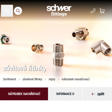
závitové fitinky
Sortiment
závitové fitinky
niply
nátrubek navařovací
zpět
NÁTRUBEK NAVAŘOVACÍ
INFORMACE O