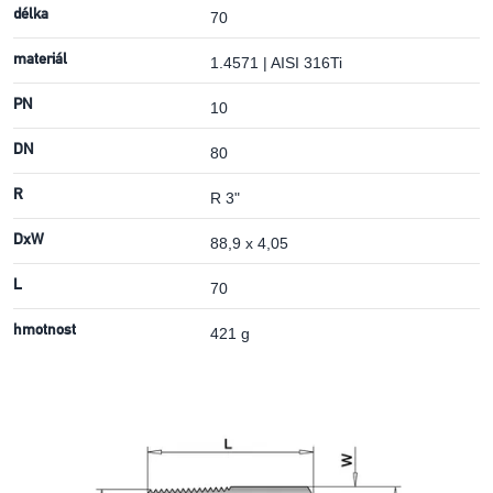
délka
70
materiál
1.4571 | AISI 316Ti
PN
10
DN
80
R
R 3"
DxW
88,9 x 4,05
L
70
hmotnost
421 g