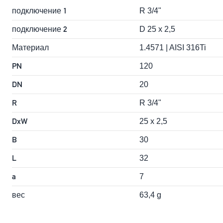
подключение 1
R 3/4"
подключение 2
D 25 x 2,5
Материал
1.4571 | AISI 316Ti
PN
120
DN
20
R
R 3/4"
DxW
25 x 2,5
B
30
L
32
a
7
вес
63,4 g