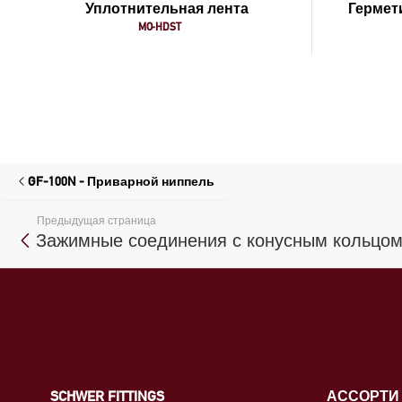
Уплотнительная лента
Гермет
MO-HDST
GF-100N - Приварной ниппель
Предыдущая страница
Зажимные соединения с конусным кольцом
SCHWER FITTINGS
АССОРТИ