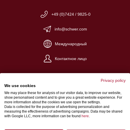
+49 (0)7424 / 9825-0
info@schwer.com
Международный
Контактное лицо
Privacy policy
We use cookies
We may place these for analysis of our visitor data, to improve our website,
Импрессум
show personalised content and to give you a great website experience. For
more information about the cookies we use open the settings.
Общие условия сделки
Data is collected for the purpose of advertising personalization and
measuring the effectiveness of advertising campaigns. Data may be shared
Защита информации
with Google LLC, more information can be found
here
.