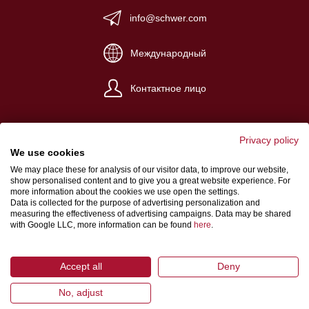
info@schwer.com
Международный
Контактное лицо
Privacy policy
We use cookies
We may place these for analysis of our visitor data, to improve our website,
Импрессум
show personalised content and to give you a great website experience. For
more information about the cookies we use open the settings.
Общие условия сделки
Data is collected for the purpose of advertising personalization and
measuring the effectiveness of advertising campaigns. Data may be shared
Защита информации
with Google LLC, more information can be found
here
.
Accept all
Deny
No, adjust
© 2026 Schwer Fittings