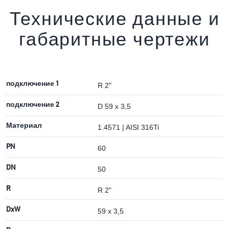
Технические данные и
габаритные чертежи
подключение 1
R 2"
подключение 2
D 59 x 3,5
Материал
1.4571 | AISI 316Ti
PN
60
DN
50
R
R 2"
DxW
59 x 3,5