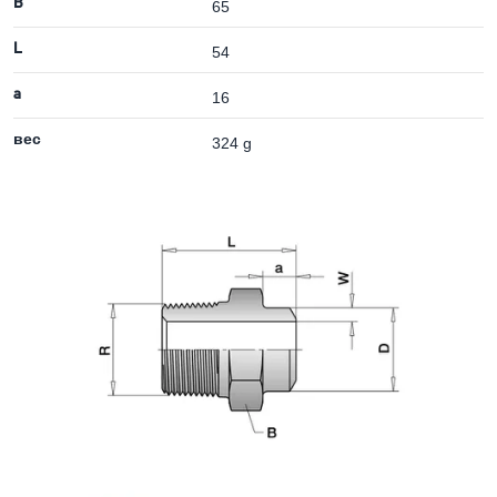
B
65
L
54
a
16
вес
324 g